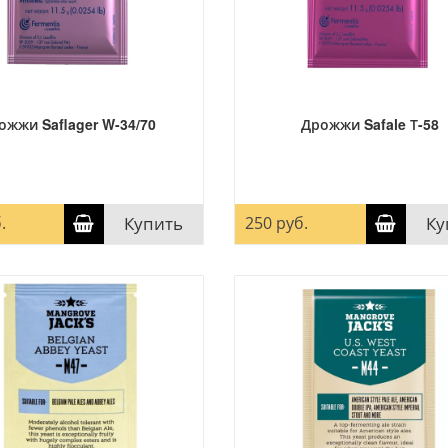
ожжи Saflager W-34/70
Дрожжи Safale Т-58
.
Купить
250 руб.
Ку