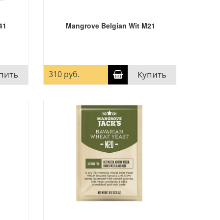
41
Mangrove Belgian Wit M21
пить
310 руб.
Купить