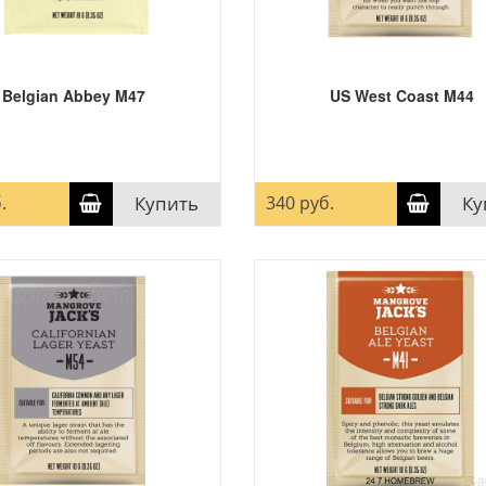
Belgian Abbey M47
US West Coast M44
.
Купить
340 руб.
Ку