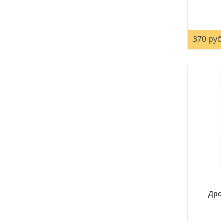
370 руб
Дро