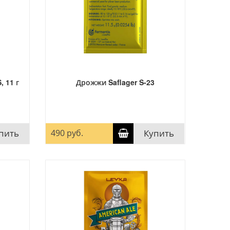
 11 г
Дрожжи Saflager S-23
пить
490 руб.
Купить