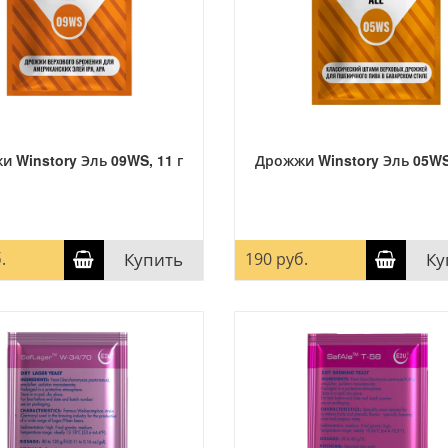
 Winstory Эль 09WS, 11 г
Дрожжи Winstory Эль 05WS,
.
Купить
190 руб.
Ку