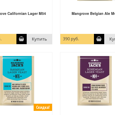
ove Californian Lager M54
Mangrove Belgian Ale M
.
Купить
390 руб.
Ку
Скидка!