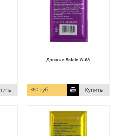
6
Дрожжи Safale W-68
пить
360 руб.
Купить