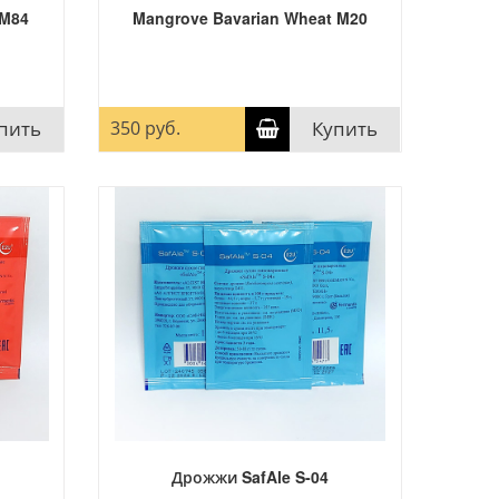
 M84
Mangrove Bavarian Wheat M20
пить
350 руб.
Купить
Дрожжи SafAle S-04