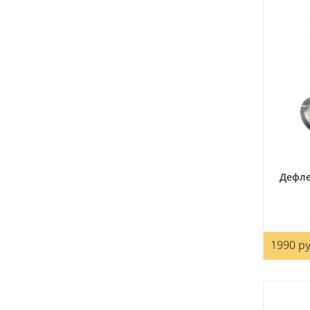
Дефле
1990 ру