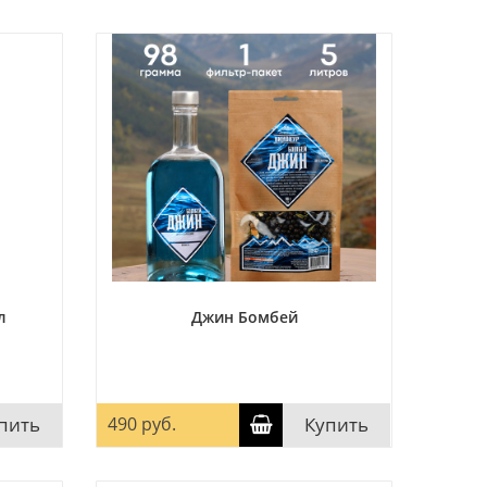
л
Джин Бомбей
пить
490 руб.
Купить