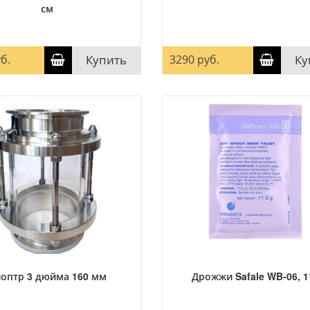
см
б.
Купить
3290 руб.
Ку
оптр 3 дюйма 160 мм
Дрожжи Safale WB-06, 1