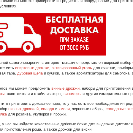
газине вы можете приобрести ингредиенты и оборудование для приготовл
условиях.
елей самогоноварения в интернет-магазине представлен широкий выбор
нте есть
спиртовые дрожжи
,
активированный уголь
для очистки, приборы
вая тара,
дубовая щепа
и кубики, а также ароматизаторы для самогона,
елов мы можем предложить
винные дрожжи
, наборы для приготовления 
оры
, осветлители и стабилизаторы,
виномеры
и другие измерительные при
тите приготовить домашнее пиво, то у нас есть все необходимые ингре
ыбор
пивных дрожжей
,
солода
и
хмеля
, зерновые наборы,
солодовые экс
ылка
для розлива, укупорки и пробки.
, у нас вы найдете качественные дубовые бочки для выдержки дистилля
я приготовления рома, а также дрожжи для виски.