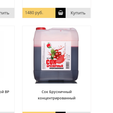
пить
1480 руб.
Купить
ой ВР
Сок Брусничный
концентрированный