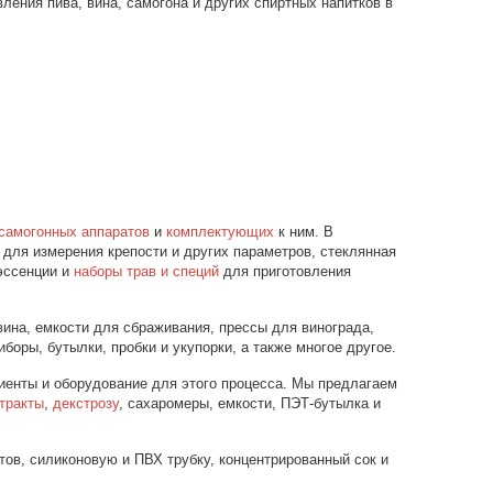
ения пива, вина, самогона и других спиртных напитков в
самогонных аппаратов
и
комплектующих
к ним. В
 для измерения крепости и других параметров, стеклянная
 эссенции и
наборы трав и специй
для приготовления
вина, емкости для сбраживания, прессы для винограда,
боры, бутылки, пробки и укупорки, а также многое другое.
диенты и оборудование для этого процесса. Мы предлагаем
тракты
,
декстрозу
, сахаромеры, емкости, ПЭТ-бутылка и
тов, силиконовую и ПВХ трубку, концентрированный сок и