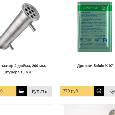
гматор 2 дюйма, 200 мм,
Дрожжи Safale K-97
штуцера 10 мм
б.
Купить
370 руб.
Ку