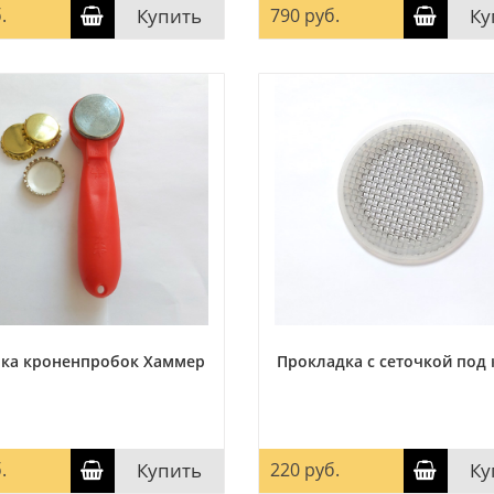
.
Купить
790 руб.
Ку
рка кроненпробок Хаммер
Прокладка с сеточкой под
.
Купить
220 руб.
Ку