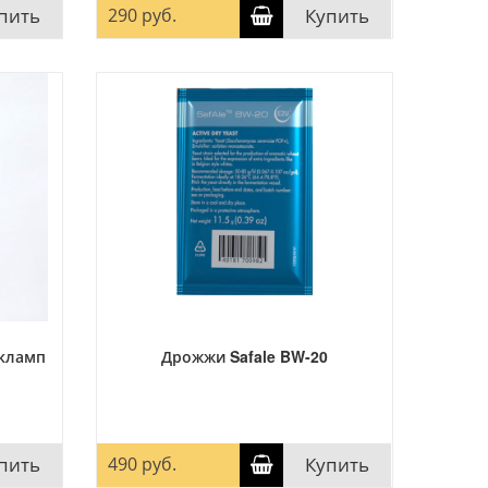
пить
290 руб.
Купить
 кламп
Дрожжи Safale BW-20
пить
490 руб.
Купить