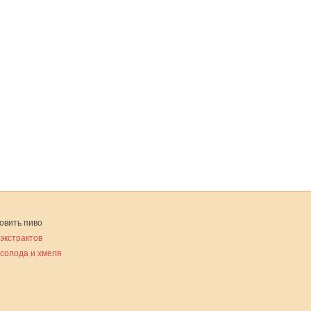
овить пиво
 экстрактов
 солода и хмеля