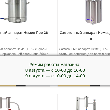
ный аппарат Немец Про 36
Самогонный аппарат Немец
л
л
ый аппарат Немец ПРО с кубом
Самогонный аппарат Немец ПРО 
з нержавеющей стали (sus 304) с
отличное решение для всех люби
йным дном.
...подробней
готовить домашние крепкие напит
Высокая производительность,
Режим работы магазина:
...подробней
8 августа — с 10-00 до 16-00
9 августа — с 10-00 до 14-00
уб.
Купить
9990 руб.
Ку