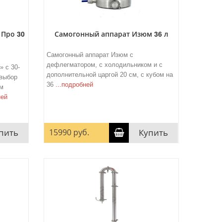
 Про 30
Самогонный аппарат Изюм 36 л
Самогонный аппарат Изюм с
дефлегматором, с холодильником и с
 с 30-
дополнительной царгой 20 см, с кубом на
 выбор
36
...подробней
им
ней
пить
15990 руб.
Купить