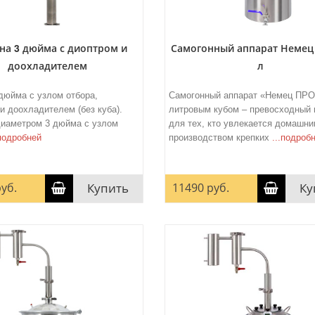
на 3 дюйма с диоптром и
Самогонный аппарат Немец
доохладителем
л
дюйма с узлом отбора,
Самогонный аппарат «Немец ПРО»
и доохладителем (без куба).
литровым кубом – превосходный
диаметром 3 дюйма с узлом
для тех, кто увлекается домашн
.подробней
производством крепких
...подроб
уб.
Купить
11490 руб.
Ку