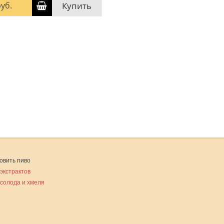
уб.
Купить
овить пиво
 экстрактов
 солода и хмеля