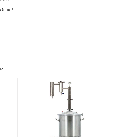
 5 лет!
е.