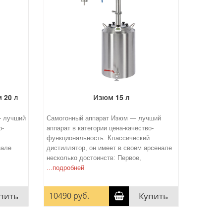
 20 л
Изюм 15 л
— лучший
Самогонный аппарат Изюм — лучший
о-
аппарат в категории цена-качество-
функциональность. Классический
нале
дистиллятор, он имеет в своем арсенале
несколько достоинств: Первое,
...подробней
пить
10490 руб.
Купить