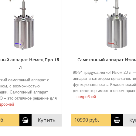
ный аппарат Немец Про 15
Самогонный аппарат Изюм
л
90-94 градуса легко! Изюм 20 л 
аппарат в категории цена-качеств
кий самогонный аппарат с
функциональность. Классический
ком, с возможностью
дистиллятор имеет в своем арсе
ции. Самогонный аппарат
...подробней
 – это отличное решение для
одробней
б.
Купить
10990 руб.
Ку