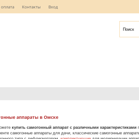
 оплата
Контакты
Вход
онные аппараты в Омске
можете
купить самогонный аппарат с различными характеристиками
п
енте самогонные аппараты для дачи, классические самогонные аппара
лонного типа с дефлегматором,
комплектующие
для модернизации аппар