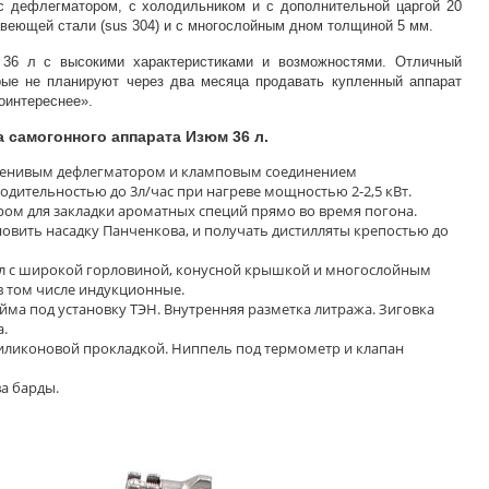
 дефлегматором, с холодильником и с дополнительной царгой 20
жавеющей стали (sus 304) и с многослойным дном толщиной 5 мм.
36 л с высокими характеристиками и возможностями. Отличный
рые не планируют через два месяца продавать купленный аппарат
оинтереснее».
самогонного аппарата Изюм 36 л.
 ленивым дефлегматором и кламповым соединением
одительностью до 3л/час при нагреве мощностью 2-2,5 кВт.
ром для закладки ароматных специй прямо во время погона.
овить насадку Панченкова, и получать дистилляты крепостью до
 л с широкой горловиной, конусной крышкой и многослойным
в том числе индукционные.
юйма под установку ТЭН. Внутренняя разметка литража. Зиговка
а.
иликоновой прокладкой. Ниппель под термометр и клапан
а барды.