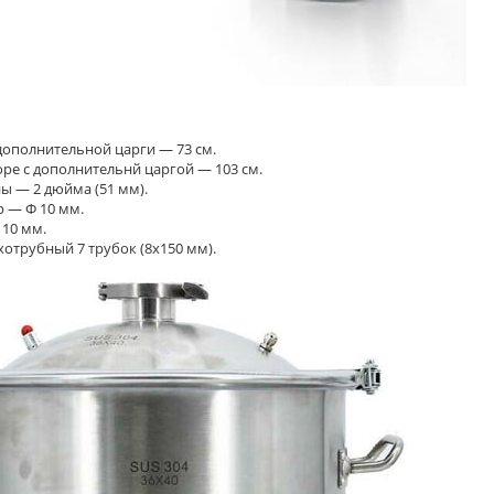
дополнительной царги — 73 см.
оре с дополнительнй царгой — 103 см.
ы — 2 дюйма (51 мм).
 — Ф 10 мм.
10 мм.
отрубный 7 трубок (8х150 мм).