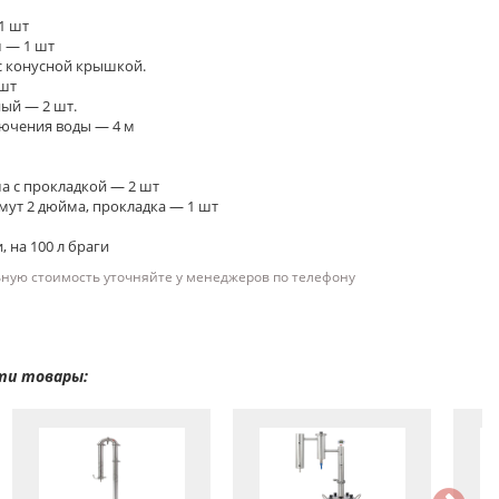
1 шт
м — 1 шт
с конусной крышкой.
 шт
ый — 2 шт.
лючения воды — 4 м
а с прокладкой — 2 шт
мут 2 дюйма, прокладка — 1 шт
 на 100 л браги
ьную стоимость уточняйте у менеджеров по телефону
ти товары: