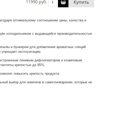
11990 руб.
Купить
агодаря оптимальному соотношению цены, качества и
нащён холодильником с выдающейся производительностью
резьбы и бункером для добавления ароматных специй
о упрощает эксплуатацию.
со встроенным ленивым дефлегматором и кламповым
стилляты крепостью до 85%.
озволит повысить крепость продукта.
ьный выбор для новичков в самогоноварении, которые не