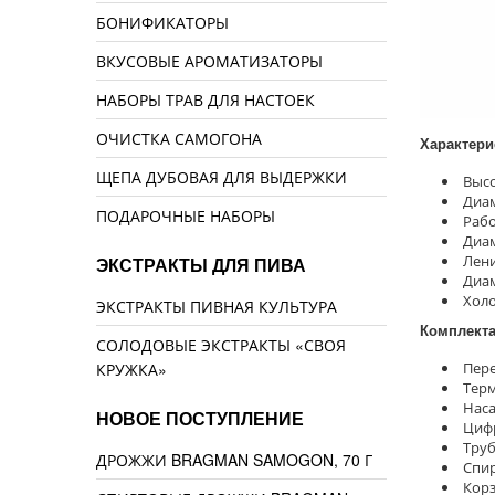
БОНИФИКАТОРЫ
ВКУСОВЫЕ АРОМАТИЗАТОРЫ
НАБОРЫ ТРАВ ДЛЯ НАСТОЕК
ОЧИСТКА САМОГОНА
Характери
ЩЕПА ДУБОВАЯ ДЛЯ ВЫДЕРЖКИ
Высо
Диам
ПОДАРОЧНЫЕ НАБОРЫ
Рабо
Диам
Лени
ЭКСТРАКТЫ ДЛЯ ПИВА
Диам
Холо
ЭКСТРАКТЫ ПИВНАЯ КУЛЬТУРА
Комплект
СОЛОДОВЫЕ ЭКСТРАКТЫ «СВОЯ
Пере
КРУЖКА»
Терм
Наса
НОВОЕ ПОСТУПЛЕНИЕ
Цифр
Труб
ДРОЖЖИ BRAGMAN SAMOGON, 70 Г
Спи
Корз