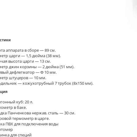
стики
та аппарата в сборе — 89 см.
етр царги — 1,5 дюйма (38 мм).
чая высота царги — 13 см.
етр джин корзины — 2 дюйма (51 мм).
вый дефлегматор — Ф 10 мм.
етр штуцеров — 10 мм.
дильник — кожухотрубный 7 трубок (8х150 мм).
ация
гонный куб: 20 л.
ометр в баке.
дка Панченкова нержав. сталь — 30 см.
овой термометр в царге.
ка ПВХ для подключения воды
ртомер
инка для специй