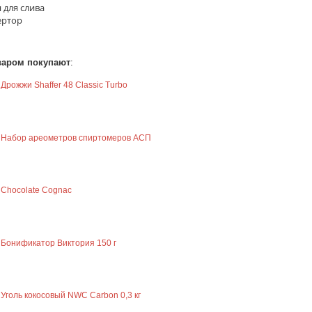
 для слива
ертор
варом покупают
:
Дрожжи Shaffer 48 Сlassic Turbo
Набор ареометров спиртомеров АСП
Chocolate Cognac
Бонификатор Виктория 150 г
Уголь кокосовый NWC Carbon 0,3 кг