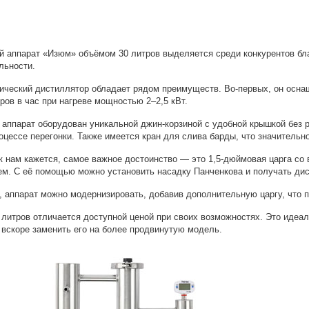
 аппарат «Изюм» объёмом 30 литров выделяется среди конкурентов бл
льности.
сический дистиллятор обладает рядом преимуществ. Во-первых, он ос
ров в час при нагреве мощностью 2–2,5 кВт.
 аппарат оборудован уникальной джин-корзиной с удобной крышкой без 
оцессе перегонки. Также имеется кран для слива барды, что значительн
к нам кажется, самое важное достоинство — это 1,5-дюймовая царга 
м. С её помощью можно установить насадку Панченкова и получать ди
, аппарат можно модернизировать, добавив дополнительную царгу, что п
литров отличается доступной ценой при своих возможностях. Это идеал
вскоре заменить его на более продвинутую модель.