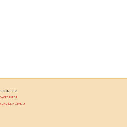
овить пиво
 экстрактов
 солода и хмеля