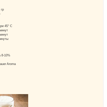
 гр
р
ри 45° С
 минут
 минут
минуты
а 8-10%
tauer Aroma