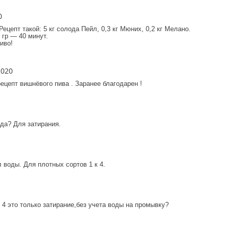
0
цепт такой: 5 кг солода Пейл, 0,3 кг Мюних, 0,2 кг Мелано.
 гр — 40 минут.
иво!
2020
ецепт вишнёвого пива . Заранее благодарен !
да? Для затирания.
л воды. Для плотных сортов 1 к 4.
к 4 это только затирание,без учета воды на промывку?