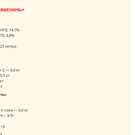
ская ночь»
НП): 14,7%
П): 4,8%
23 литра.
2 — 0,6 кг
,5 кг
кг
кг
ты:
 сока — 0,6 кг
m – 3-5г
 гр
04