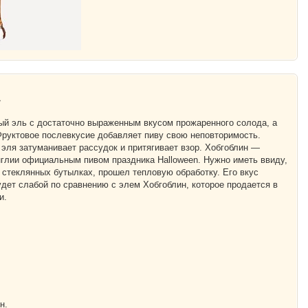
»
ый эль с достаточно выраженным вкусом прожаренного солода, а
 Фруктовое послевкусие добавляет пиву свою неповторимость.
эля затуманивает рассудок и притягивает взор. Хобгоблин —
нглии официальным пивом праздника Halloween. Нужно иметь ввиду,
 стеклянных бутылках, прошел тепловую обработку. Его вкус
дет слабой по сравнению с элем Хобгоблин, которое продается в
и.
н.