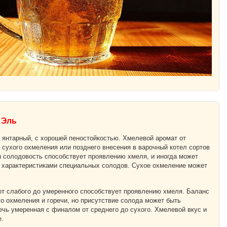
 Эль
 янтарный, с хорошей пеностойкостью. Хмелевой аромат от
а сухого охмеления или позднего внесения в варочный котел сортов
я солодовость способствует проявлению хмеля, и иногда может
 характеристиками специальных солодов. Сухое охмеление может
от слабого до умеренного способствует проявлению хмеля. Баланс
го охмеления и горечи, но присутствие солода может быть
чь умеренная с финалом от среднего до сухого. Хмелевой вкус и
е.