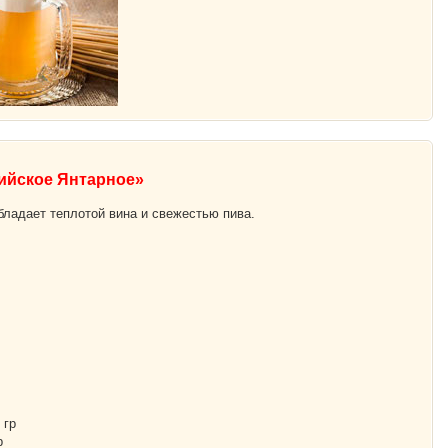
ийское Янтарное»
бладает теплотой вина и свежестью пива.
 гр
р