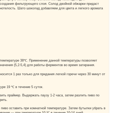
 создания фильтрующего слоя. Солод двойной обжарки придаст
нотелость. Шато шоколад добавляем для цвета и легкого аромата
 температуре 38℃. Применение данной температуры позволяет
начения (5,2-5,4) для работы ферментов во время затирания.
носится 1 раз только для придания легкой горечи через 30 минут от
уре 19 ℃ в течение 5 суток.
ить праймер. Выдержать паузу 1-2 часа, затем разлить пиво по
рить.
пиво оставить при комнатной температуре. Затем бутылки убрать в
вание — при температуре 10 ℃ в течение 10-14 дней.