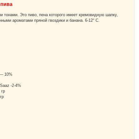
 пива
 тонами. Это пиво, пена которого имеет кремовидную шапку,
ными ароматами пряной гвоздики и банана. 6-12° С.
 — 10%
 Saaz -2-4%
 гр
гр