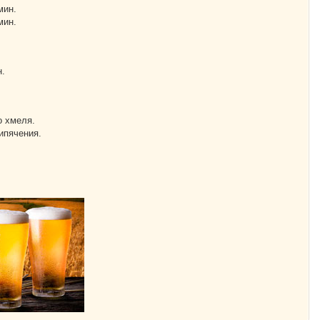
мин.
мин.
н.
о хмеля.
ипячения.