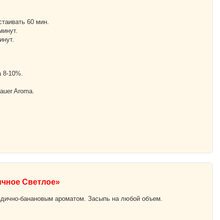
стаивать 60 мин.
минут.
инут.
 8-10%.
tauer Aroma.
ичное Светлое»
оздично-банановым ароматом. Засыпь на любой объем.