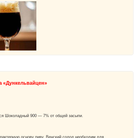
а «Дункельвайцен»
тся Шоколадный 900 — 7% от общей засыпи.
рактерную основу пиву. Венский солод необходим для