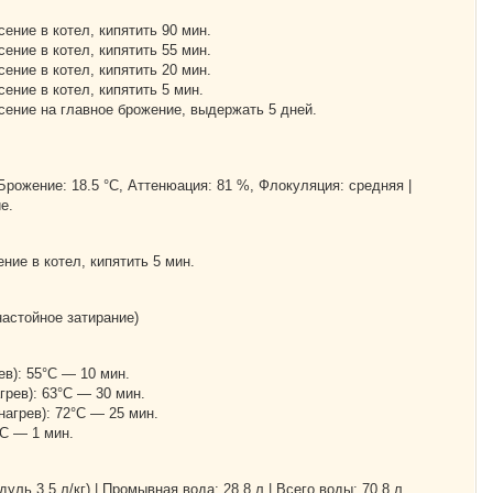
ение в котел, кипятить 90 мин.
ение в котел, кипятить 55 мин.
ение в котел, кипятить 20 мин.
ение в котел, кипятить 5 мин.
ение на главное брожение, выдержать 5 дней.
Брожение: 18.5 °С, Аттенюация: 81 %, Флокуляция: средняя |
е.
ение в котел, кипятить 5 мин.
настойное затирание)
ев): 55°С — 10 мин.
грев): 63°С — 30 мин.
нагрев): 72°С — 25 мин.
°С — 1 мин.
уль 3.5 л/кг) | Промывная вода: 28.8 л | Всего воды: 70.8 л