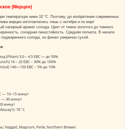
ское (Мерцен)
ри температуре ниже 10 °C. Поэтому, до изобретения современных
ива мерцен изготовлялись лишь с октября и по март
ый лагерный аромат солода. Цвет от темно золотого до темного
озрачность, солидная пеностойкость. Средняя полнота. В начале
 поджаренного солода, но финал умеренно сухой.
пи
 (Pilsen) 3.0 – 4.5 EBC — до 50%
ich) 16 – 20 EBC – 30% до 100%
istal) 140—150 EBC – 5% до 10%
С — 10–15 минут
С — 30 минут
20 минут
Мешаут): 78˚С
ь: Nagget, Magnum, Perle, Northern Brewer.