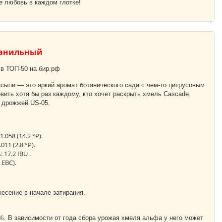
те любовь в каждом глотке!
ванильный
 в ТОП-50 на бир.рф
асыпи — это яркий аромат ботанического сада с чем-то цитрусовым.
ить хотя бы раз каждому, кто хочет раскрыть хмель Cascade.
 дрожжей US-05.
058 (14.2 °P).
11 (2.8 °P).
 17.2 IBU .
 EBC).
несение в начале затирания.
%. В зависимости от года сбора урожая хмеля альфа у него может