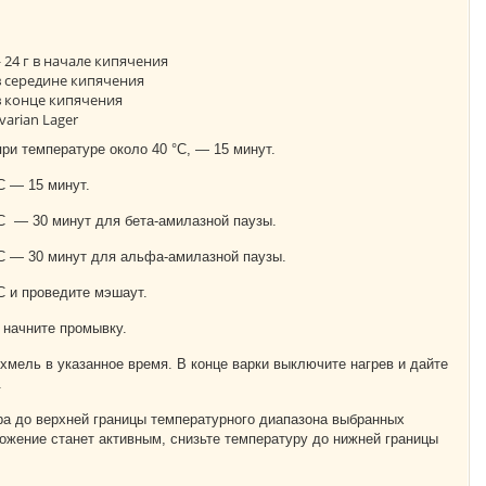
 24 г в начале кипячения
 в середине кипячения
 в конце кипячения
varian Lager
ри температуре около 40 °С, — 15 минут.
С — 15 минут.
С — 30 минут для бета-амилазной паузы.
°С — 30 минут для альфа-амилазной паузы.
С и проведите мэшаут.
 начните промывку.
 хмель в указанное время. В конце варки выключите нагрев и дайте
.
а до верхней границы температурного диапазона выбранных
ожение станет активным, снизьте температуру до нижней границы