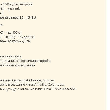
5 – 15% сухих веществ
,0 – 6,0% об.
ВС
ечи в пиве: 30 – 45 IBU
пи
EBC) — до 100%
0—50 EBC) – 5% до 10%
70—190 EBC) – до 5%
ьтозная пауза
харивание затора (иодная проба)
рекачка на фильтрацию
 кипа: Centennial, Chinook, Simcoe.
ель в середине кипа: Amarillo, Columbus.
минуты до окончания кипа: Citra, Pekko, Cascade.