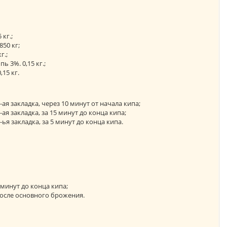
 кг.;
850 кг;
г.;
пь 3%. 0,15 кг.;
,15 кг.
1-ая закладка, через 10 минут от начала кипа;
2-ая закладка, за 15 минут до конца кипа;
3-ья закладка, за 5 минут до конца кипа.
5 минут до конца кипа;
. после основного брожения.