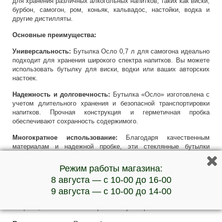
для хранения различных алкогольных напитков, таких как виски,
бурбон, самогон, ром, коньяк, кальвадос, настойки, водка и
другие дистилляты.
Основные преимущества:
Универсальность:
Бутылка Осло 0,7 л для самогона идеально
подходит для хранения широкого спектра напитков. Вы можете
использовать бутылку для виски, водки или ваших авторских
настоек.
Надежность и долговечность:
Бутылка «Осло» изготовлена с
учетом длительного хранения и безопасной транспортировки
напитков. Прочная конструкция и герметичная пробка
обеспечивают сохранность содержимого.
Многократное использование:
Благодаря качественным
материалам и надежной пробке, эти стеклянные бутылки
подходят для многоразового использования.
Режим работы магазина:
Экологичность и безопасность:
Бутылка объемом 0.7 литра
8 августа — с 10-00 до 16-00
изготовлена из высококачественного стекла, которое абсолютно
безопасно для напитков. Материал не вступает в реакцию с
9 августа — с 10-00 до 14-00
содержимым, не впитывает запахи и не выделяет вредных
веществ, что позволяет сохранить вкус и аромат напитка.