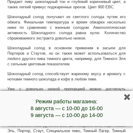
Придает пиву шоколадный тон и глубокий коричневый цвет, а
также легкий привкус поджаренных орехов. Цвет 900 EBC.
Шоколадный солод получают из светлого солода путем его
обжига. Финальная температура и время обжарки несколько
ниже по сравнению с жженым солодом. Амилолитическая
активность Шоколадного солода равна нулю. Количество
сбраживаемого экстракта довольно низкое.
Шоколадный солод в основном применим в засыпи для
Портеров и Стаутов, но он также может использоваться для
любого другого пива темного цвета, например, для Темного Эля
с сильным цветовым показателем.
Шоколадный солод способствует жареному вкусу и аромату с
нотками темного шоколада и кофе в любом пиве.
Уже с довольно низкой пропорцией можно достигнуть
значительного увеличения цвета вместе с изменением вкуса и
аромата. Типичная дозировка шоколадного солода обычно до
Режим работы магазина:
10%.
8 августа — с 10-00 до 16-00
9 августа — с 10-00 до 14-00
Цветность: 800-1000 EBC
Доля засыпи: до 10 %
Типы и стили пива: Дунклес Бок, Шотландский Эль, Коричневый
Эль, Портер, Стаут, Специальное пиво, Темный Лагер, Темный