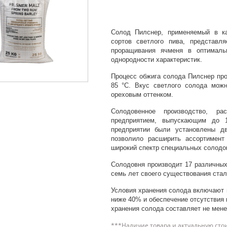
Солод Пилснер, применяемый в ка
сортов светлого пива, представл
проращивания ячменя в оптималь
однородности характеристик.
Процесс обжига солода Пилснер про
85 °С. Вкус светлого солода можн
ореховым оттенком.
Солодовенное производство, р
предприятием, выпускающим до 
предприятии были установлены дв
позволило расширить ассортимент
широкий спектр специальных солодов
Солодовня производит 17 различных
семь лет своего существования стал
Условия хранения солода включают 
ниже 40% и обеспечение отсутствия 
хранения солода составляет не мене
***Наличие товара и актуальную сто