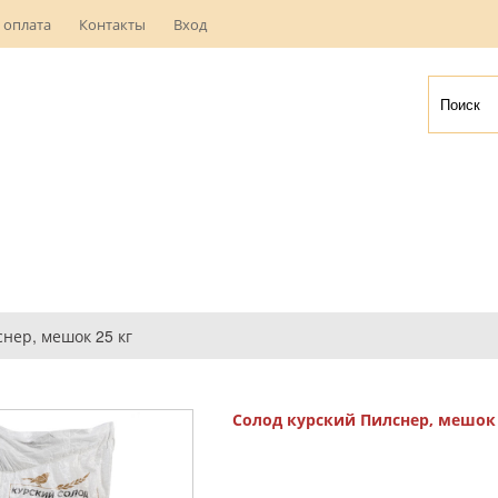
 оплата
Контакты
Вход
нер, мешок 25 кг
Солод курский Пилснер, мешок 