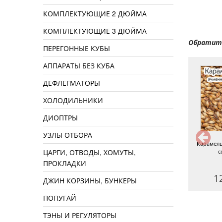
КОМПЛЕКТУЮЩИЕ 2 ДЮЙМА
КОМПЛЕКТУЮЩИЕ 3 ДЮЙМА
Обратите
ПЕРЕГОННЫЕ КУБЫ
АППАРАТЫ БЕЗ КУБА
ДЕФЛЕГМАТОРЫ
ХОЛОДИЛЬНИКИ
ДИОПТРЫ
УЗЛЫ ОТБОРА
олод курский Пейл, мешок 25
Карамельный 300, курский
Карамель
ЦАРГИ, ОТВОДЫ, ХОМУТЫ,
кг
солод, 1 кг
с
ПРОКЛАДКИ
2750 руб.
125 руб.
1
ДЖИН КОРЗИНЫ, БУНКЕРЫ
ПОПУГАЙ
ТЭНЫ И РЕГУЛЯТОРЫ