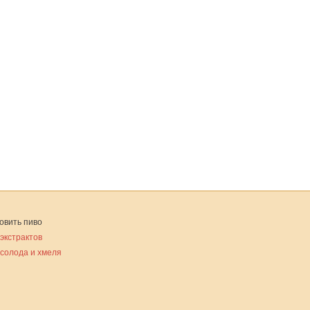
овить пиво
 экстрактов
 солода и хмеля