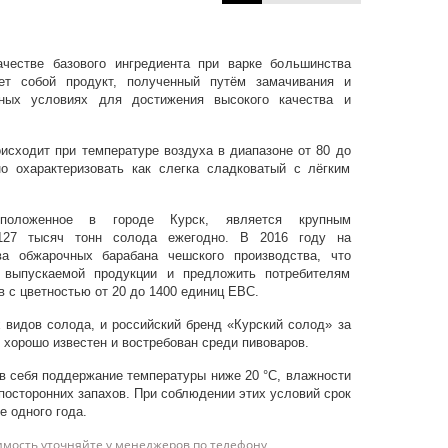
честве базового ингредиента при варке большинства
яет собой продукт, полученный путём замачивания и
ных условиях для достижения высокого качества и
исходит при температуре воздуха в диапазоне от 80 до
о охарактеризовать как слегка сладковатый с лёгким
асположенное в городе Курск, является крупным
127 тысяч тонн солода ежегодно. В 2016 году на
а обжарочных барабана чешского производства, что
 выпускаемой продукции и предложить потребителям
 с цветностью от 20 до 1400 единиц ЕВС.
 видов солода, и российский бренд «Курский солод» за
 хорошо известен и востребован среди пивоваров.
в себя поддержание температуры ниже 20 °С, влажности
посторонних запахов. При соблюдении этих условий срок
е одного года.
имость уточняйте у менеджеров по телефону