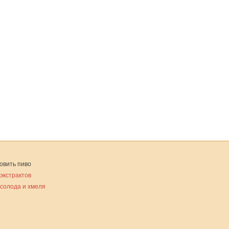
овить пиво
 экстрактов
 солода и хмеля