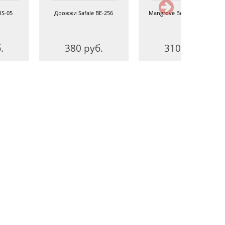
US-05
Дрожжи Safale BE-256
Mangrove Belgian Wit M21
.
380 руб.
310 руб.