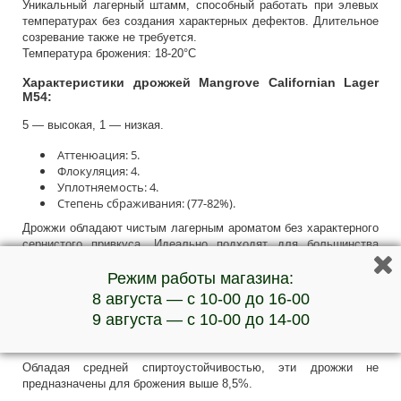
Уникальный лагерный штамм, способный работать при элевых
температурах без создания характерных дефектов. Длительное
созревание также не требуется.
Температура брожения: 18-20°C
Характеристики дрожжей Mangrove Californian Lager
M54:
5 — высокая, 1 — низкая.
Аттенюация: 5.
Флокуляция: 4.
Уплотняемость: 4.
Степень сбраживания: (77-82%).
Дрожжи обладают чистым лагерным ароматом без характерного
сернистого привкуса. Идеально подходят для большинства
лагеров.
Режим работы магазина:
Дрожжи создают чистые и искристые лагеры. Они идеально
8 августа — с 10-00 до 16-00
подходят для широкой линейки продуктов от хмелевого
9 августа — с 10-00 до 14-00
пилснера до хеллеса, позволяя раскрыться и солодовому и
хмелевому характеру.
Обладая средней спиртоустойчивостью, эти дрожжи не
предназначены для брожения выше 8,5%.