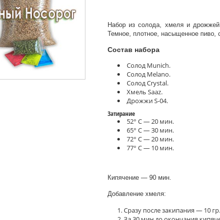
Набор из солода, хмеля и дрожжей
Темное, плотное, насыщенное пиво,
Состав набора
Солод Munich.
Солод Melano.
Солод Crystal.
Хмель Saaz.
Дрожжи S-04.
Затирание
52° С — 20 мин.
65° С — 30 мин.
72° С — 20 мин.
77° С — 10 мин.
Кипячение — 90 мин.
Добавление хмеля:
Сразу после закипания — 10 гр
За 30 мин до окончания кипяче