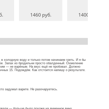
б.
1460 руб.
1400 руб.
 в холодную воду и только потом начинаем греть. И я бы
ыре. Запах из бродильни просто обалденный. Охмеление
жим — не варёным. На вкус ещё не пробовал. Должно
чных 15. Подождём. Как отстоится напишу о результате.
кто задумал варите. Не разочаруетесь.
ровали — больше было похоже на ячменное вино.