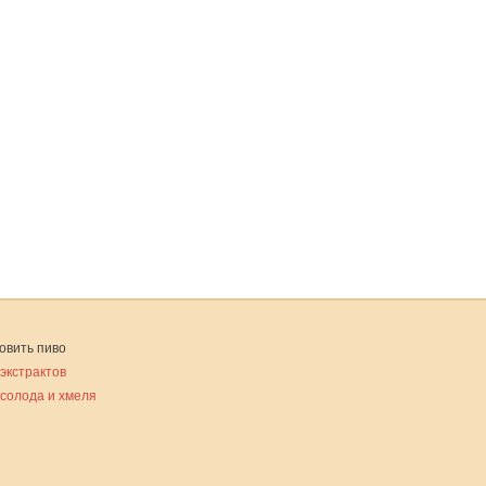
овить пиво
 экстрактов
 солода и хмеля