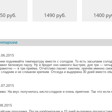
50 руб.
1490 руб.
1400 ру
ентариев
.06.2015
нии поднимайте температуру вместе с солодом. То есть засыпаем солод
авил белковую паузу. Ну и бродит оно намного быстрее, дня три — чет
рамотно — в три приёма. Отчётливо пахнет хмелем, причём именно све
 сладким и не слишком крепким. Отсюда и выдержка 30 дней вместо обы
.07.2015
иво. На вкус получилось кисло-сладкое и очень приятное. Так что если 
08.2015
айские праздники. После карбонизации и 10 дней выдержки продегусти