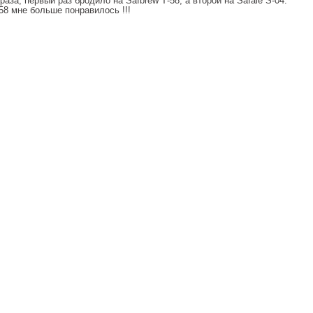
раза, первый раз бродило на Safbrew Т-58, а второй на Safale S-04.
 58 мне больше понравилось !!!