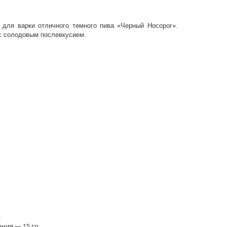
 для варки отличного темного пива «Черный Носорог».
 с солодовым послевкусием.
.
ния — 15 гр.