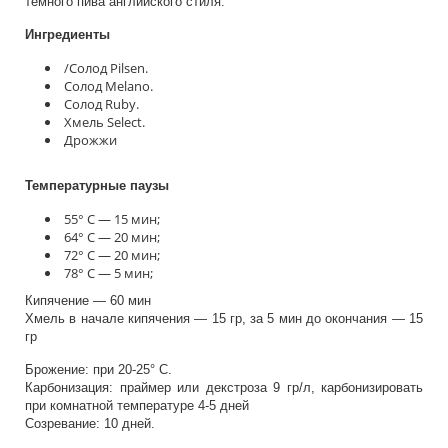
темного пива английского стиля.
Ингредиенты
/Солод Pilsen.
Солод Melano.
Солод Ruby.
Хмель Select.
Дрожжи
Температурные паузы
55° С — 15 мин;
64° С — 20 мин;
72° С — 20 мин;
78° С — 5 мин;
Кипячение — 60 мин
Хмель в начале кипячения — 15 гр, за 5 мин до окончания — 15
гр
Брожение: при 20-25° С.
Карбонизация: праймер или декстроза 9 гр/л, карбонизировать
при комнатной температуре 4-5 дней
Созревание: 10 дней.