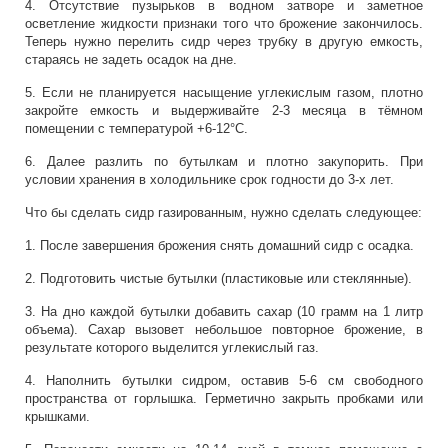
4. Отсутствие пузырьков в водном затворе и заметное
осветление жидкости признаки того что брожение закончилось.
Теперь нужно перелить сидр через трубку в другую емкость,
стараясь не задеть осадок на дне.
5. Если не планируется насыщение углекислым газом, плотно
закройте емкость и выдерживайте 2-3 месяца в тёмном
помещении с температурой +6-12°C.
6. Далее разлить по бутылкам и плотно закупорить. При
условии хранения в холодильнике срок годности до 3-х лет.
Что бы сделать сидр газированным, нужно сделать следующее:
1. После завершения брожения снять домашний сидр с осадка.
2. Подготовить чистые бутылки (пластиковые или стеклянные).
3. На дно каждой бутылки добавить сахар (10 грамм на 1 литр
объема). Сахар вызовет небольшое повторное брожение, в
результате которого выделится углекислый газ.
4. Наполнить бутылки сидром, оставив 5-6 см свободного
пространства от горлышка. Герметично закрыть пробками или
крышками.