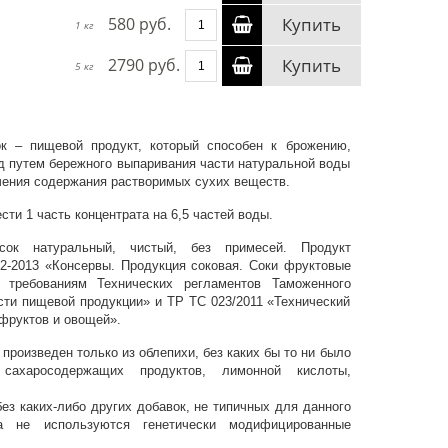
580 руб.
Купить
1 кг
2790 руб.
Купить
5 кг
к – пищевой продукт, который способен к брожению,
д путем бережного выпаривания части натуральной воды
чения содержания растворимых сухих веществ.
ти 1 часть концентрата на 6,5 частей воды.
сок натуральный, чистый, без примесей. Продукт
2-2013 «Консервы. Продукция соковая. Соки фруктовые
т требованиям Технических регламентов Таможенного
сти пищевой продукции» и ТР ТС 023/2011 «Технический
фруктов и овощей».
произведен только из облепихи, без каких бы то ни было
сахаросодержащих продуктов, лимонной кислоты,
без каких-либо других добавок, не типичных для данного
а не используются генетически модифицированные