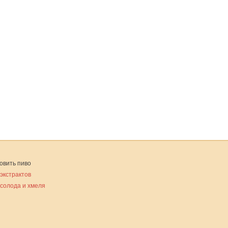
овить пиво
 экстрактов
 солода и хмеля