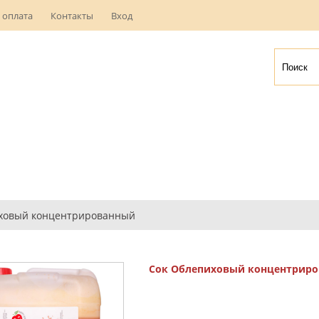
 оплата
Контакты
Вход
ховый концентрированный
Сок Облепиховый концентрир