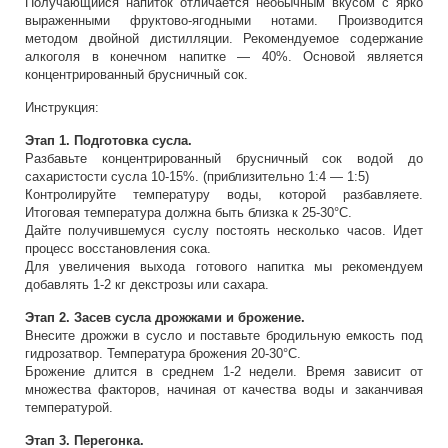
Получающийся напиток отличается необычным вкусом с ярко
выраженными фруктово-ягодными нотами. Производится
методом двойной дистилляции. Рекомендуемое содержание
алкоголя в конечном напитке — 40%. Основой является
концентрированный брусничный сок.
Инструкция:
Этап 1. Подготовка сусла.
Разбавьте концентрированный брусничный сок водой до
сахаристости сусла 10-15%. (приблизительно 1:4 — 1:5)
Контролируйте температуру воды, которой разбавляете.
Итоговая температура должна быть близка к 25-30°С.
Дайте получившемуся суслу постоять несколько часов. Идет
процесс восстановления сока.
Для увеличения выхода готового напитка мы рекомендуем
добавлять 1-2 кг декстрозы или сахара.
Этап 2. Засев сусла дрожжами и брожение.
Внесите дрожжи в сусло и поставьте бродильную емкость под
гидрозатвор. Температура брожения 20-30°С.
Брожение длится в среднем 1-2 недели. Время зависит от
множества факторов, начиная от качества воды и заканчивая
температурой.
Этап 3. Перегонка.