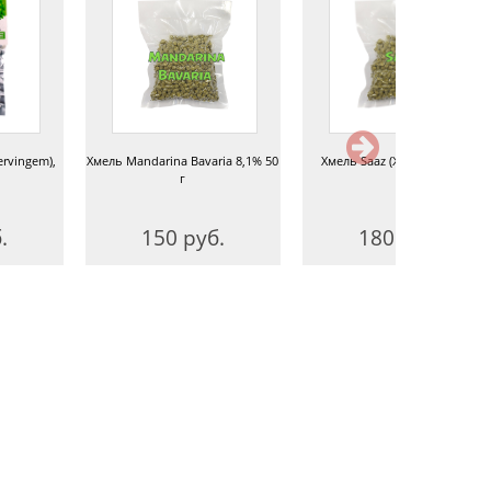
ervingem),
Хмель Mandarina Bavaria 8,1% 50
Хмель Saaz (Жатецкий) 50 г
г
.
150 руб.
180 руб.