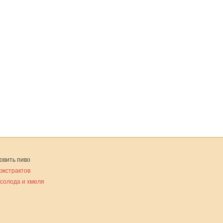
овить пиво
 экстрактов
 солода и хмеля