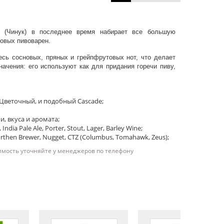
k (Чинук) в последнее время набирает все большую
овых пивоварен.
сь сосновых, пряных и грейпфрутовых нот, что делает
ачения: его используют как для придания горечи пиву,
 Цветочный, и подобный Cascade;
и, вкуса и аромата;
 India Pale Ale, Porter, Stout, Lager, Barley Wine;
hen Brewer, Nugget, CTZ (Columbus, Tomahawk, Zeus);
имость уточняйте у менеджеров по телефону