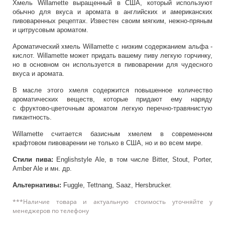
Хмель Willamette выращенный в США, который используют
обычно для вкуса и аромата в английских и американских
пивоваренных рецептах. Известен своим мягким, нежно-пряным
и цитрусовым ароматом.
Ароматический хмель Willamette с низким содержанием альфа ­
кислот. Willamette может придать вашему пиву легкую горчинку,
но в основном он используется в пивоварении для чудесного
вкуса и аромата.
В масле этого хмеля содержится повышенное количество
ароматических веществ, которые придают ему наряду
с фруктово-­цветочным ароматом легкую перечно-травянистую
пикантность.
Willamette считается базисным хмелем в современном
крафтовом пивоварении не только в США, но и во всем мире.
Стили пива:
English­style Ale, в том числе Bitter, Stout, Porter,
Amber Ale и мн. др.
Альтернативы:
Fuggle, Tettnang, Saaz, Hersbrucker.
***Наличие товара и актуальную стоимость уточняйте у
менеджеров по телефону