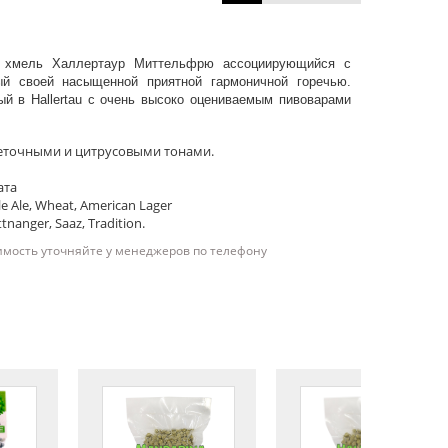
й хмель Халлертаур Миттельфрю ассоциирующийся с
й своей насыщенной приятной гармоничной горечью.
ый в Hallertau с очень высоко оцениваемым пивоварами
веточными и цитрусовыми тонами.
ата
e Ale, Wheat, American Lager
anger, Saaz, Tradition.
имость уточняйте у менеджеров по телефону