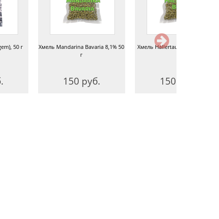
em), 50 г
Хмель Mandarina Bavaria 8,1% 50
Хмель Hallertau Blanc 8,6%, 50 г
г
.
150 руб.
150 руб.