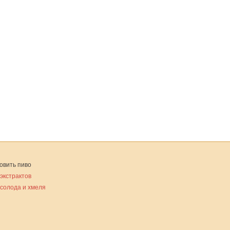
овить пиво
 экстрактов
 солода и хмеля