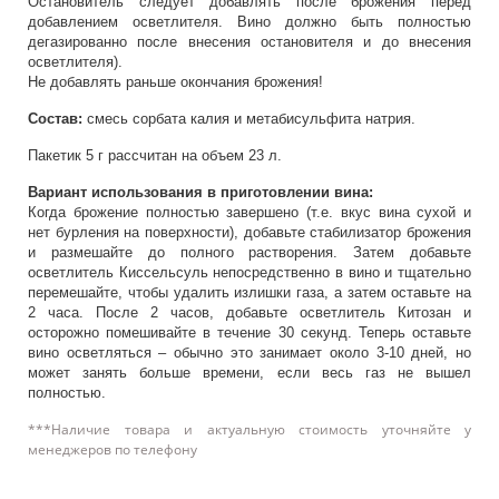
Остановитель следует добавлять после брожения перед
добавлением осветлителя. Вино должно быть полностью
дегазированно после внесения остановителя и до внесения
осветлителя).
Не добавлять раньше окончания брожения!
Состав:
смесь сорбата калия и метабисульфита натрия.
Пакетик 5 г рассчитан на объем 23 л.
Вариант использования в приготовлении вина:
Когда брожение полностью завершено (т.е. вкус вина сухой и
нет бурления на поверхности), добавьте стабилизатор брожения
и размешайте до полного растворения. Затем добавьте
осветлитель Киссельсуль непосредственно в вино и тщательно
перемешайте, чтобы удалить излишки газа, а затем оставьте на
2 часа. После 2 часов, добавьте осветлитель Китозан и
осторожно помешивайте в течение 30 секунд. Теперь оставьте
вино осветляться – обычно это занимает около 3-10 дней, но
может занять больше времени, если весь газ не вышел
полностью.
***Наличие товара и актуальную стоимость уточняйте у
менеджеров по телефону