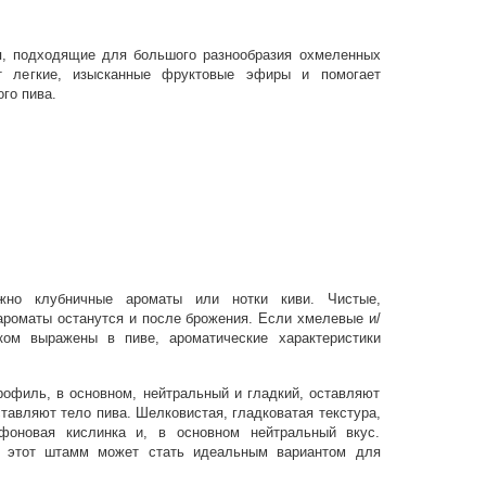
, подходящие для большого разнообразия охмеленных
т легкие, изысканные фруктовые эфиры и помогает
го пива.
жно клубничные ароматы или нотки киви. Чистые,
роматы останутся и после брожения. Если хмелевые и/
ом выражены в пиве, ароматические характеристики
офиль, в основном, нейтральный и гладкий, оставляют
ставляют тело пива. Шелковистая, гладковатая текстура,
фоновая кислинка и, в основном нейтральный вкус.
, этот штамм может стать идеальным вариантом для