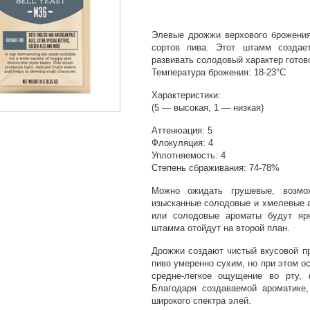
Элевые дрожжи верхового брожения
сортов пива. Этот штамм создае
развивать солодовый характер готово
Температура брожения: 18-23°C
Характеристики:
(5 — высокая, 1 — низкая)
Аттенюация: 5
Флокуляция: 4
Уплотняемость: 4
Степень сбраживания: 74-78%
Можно ожидать грушевые, возмо
изысканные солодовые и хмелевые а
или солодовые ароматы будут ярк
штамма отойдут на второй план.
Дрожжи создают чистый вкусовой пр
пиво умеренно сухим, но при этом о
средне-легкое ощущение во рту, 
Благодаря создаваемой ароматике
широкого спектра элей.