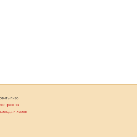
овить пиво
 экстрактов
 солода и хмеля