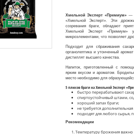
Хмельной Эксперт «Премиум»
— у
«Хмельной Эксперт». Эти дрожжи
созревания браги, обладают при
Хмельной Эксперт «Премиум» у
микроэлементами, что позволяет др
Подходит для сбраживания сахарн
органолептика и утонченный аромат
дистиллят высшего качества.
Напиток, приготовленный с помо
ярким вкусом и ароматом. Бродиль
место необходимо для образующейся
5 плюсов браги на Хмельной Эксперт «П
быстро перерабатывают сахар в
спиртоустойчивый штамм, сод
хороший запах браги;
не требуется дополнительная
подходят для любого сырья, 
Рекомендации
Температуру брожения важно п