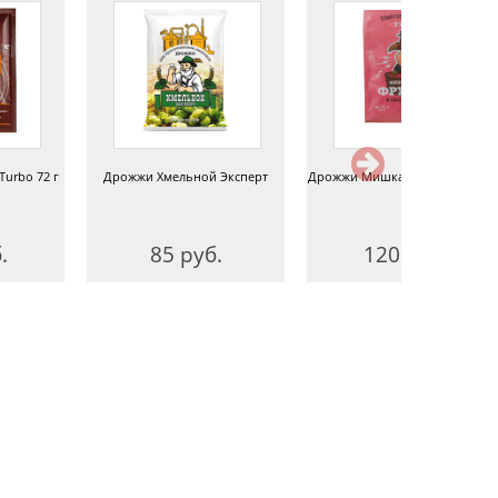
Turbo 72 г
Дрожжи Хмельной Эксперт
Дрожжи Мишка гонит «Фрукты
.
85 руб.
120 руб.