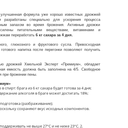
лучшенная формула уже хорошо известных дрожжей
 разработаны специально для ускорения процесса
ятным запахом во время брожения. Активные дрожжи
силены питательными веществами, витаминами и
ожжам переработать
6 кг сахара за 4 дня.
ого, глюкозного и фруктового сусла. Превосходная
 готового напитка после перегонки позволяют получить
щью дрожжей Хмельной Эксперт «Премиум», обладает
ная емкость должна быть заполнена на 4/5. Свободное
 при брожении пены.
ремиум»
 спирт: брага из 6 кг сахара будет готова за 4 дня;
ержание алкоголя в браге может достигать 18%;
 подготовка (разбраживание);
поскольку сохраняют вкус исходных компонентов.
оддерживать не выше 27°С и не ниже 23°С. 2.