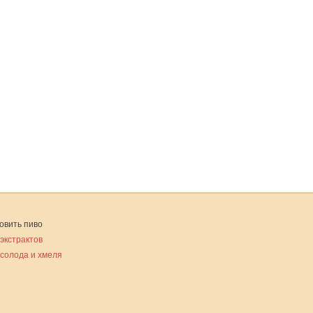
овить пиво
 экстрактов
 солода и хмеля