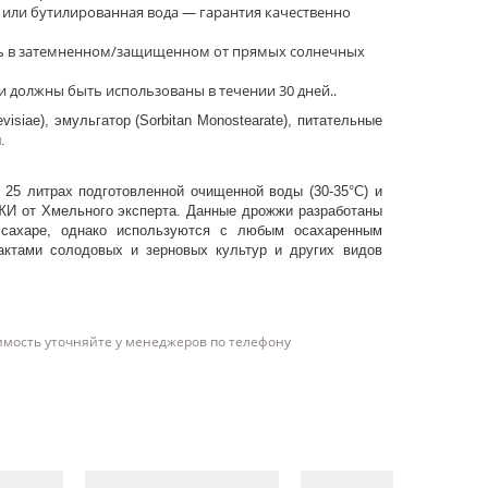
или бутилированная вода — гарантия качественно
ь в затемненном/защищенном от прямых солнечных
и должны быть использованы в течении 30 дней..
isiae), эмульгатор (Sorbitan Monostearate), питательные
.
 25 литрах подготовленной очищенной воды (30-35°С) и
 от Хмельного эксперта. Данные дрожжи разработаны
 сахаре, однако используются с любым осахаренным
рактами солодовых и зерновых культур и других видов
имость уточняйте у менеджеров по телефону