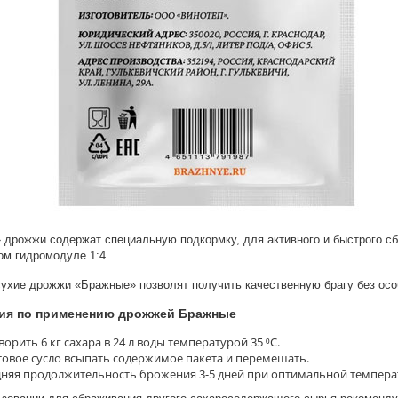
дрожжи содержат специальную подкормку, для активного и быстрого с
м гидромодуле 1:4.
ухие дрожжи «Бражные» позволят получить качественную брагу без осо
ия по применению дрожжей Бражные
ворить 6 кг сахара в 24 л воды температурой 35 ⁰С.
товое сусло всыпать содержимое пакета и перемешать.
няя продолжительность брожения 3-5 дней при оптимальной температу