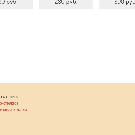
80 руб.
280 руб.
890 руб
овить пиво
 экстрактов
 солода и хмеля