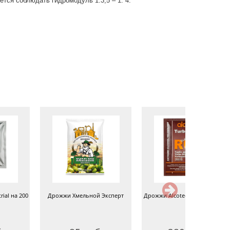
ся соблюдать гидромодуль 1:3,5 – 1: 4.
rial на 200
Дрожжи Хмельной Эксперт
Дрожжи Alcotec Rum Turbo 72 