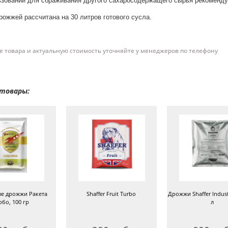
зовании для сбраживания другого сахаросодержащего сырья рекомендует
рожжей рассчитана на 30 литров готового сусла.
 товара и актуальную стоимость уточняйте у менеджеров по телефону
товары:
е дрожжи Ракета
Shaffer Fruit Turbo
Дрожжи Shaffer Indust
рбо, 100 гр
л