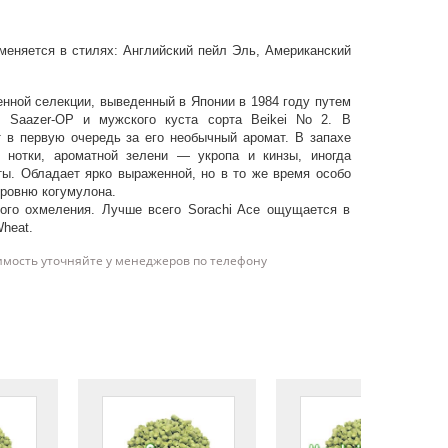
меняется в стилях: Английский пейл Эль, Американский
менной селекции, выведенный в Японии в 1984 году путем
, Saazer-OP и мужского куста сорта Beikei No 2. В
 в первую очередь за его необычный аромат. В запахе
 нотки, ароматной зелени — укропа и кинзы, иногда
ты. Обладает ярко выраженной, но в то же время особо
уровню когумулона.
ого охмеления. Лучше всего Sorachi Ace ощущается в
Wheat.
имость уточняйте у менеджеров по телефону