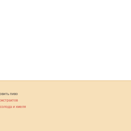
овить пиво
 экстрактов
 солода и хмеля