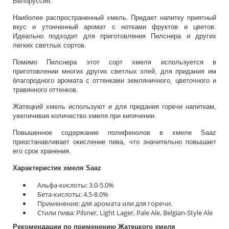
Белоруссия.
Наиболее распространенный хмель. Придает напитку приятный
вкус и утонченный аромат с нотками фруктов и цветов.
Идеально подходит для приготовления Пилснера и других
легких светлых сортов.
Помимо Пилснера этот сорт хмеля используется в
приготовлении многих других светлых элей, для придания им
благородного аромата с оттенками земляничного, цветочного и
травянного оттенков.
Жатецкий хмель используют и для придания горечи напиткам,
увеличивая количество хмеля при кипячении.
Повышенное содержание полифенолов в хмеле Saaz
приостанавливает окисление пива, что значительно повышает
его срок хранения.
Характеристик хмеля Saaz
Альфа-кислоты: 3.0-5.0%
Бета-кислоты: 4.5-8.0%
Применение: для аромата или для горечи.
Стили пива: Pilsner, Light Lager, Pale Ale, Belgian-Style Ale
Рекомендации по применению Жатецкого хмеля