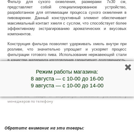
Фильтр для сухого охмеления, размерами 7х30 см,
представляет собой специализированное устройство,
разработанное для оптимизации процесса сухого охмеления в
пивоварении. Данный конструктивный элемент обеспечивает
максимальный контакт хмеля с суслом, что способствует более
эффективному экстрагированию ароматических и вкусовых
компонентов.
Конструкция фильтра позволяет удерживать хмель внутри при
розливе, что значительно упрощает и ускоряет процесс
фильтрации готового пива. Использование нержавеющей стали
в качестве материала изготовления гарантирует долговечность,
устойчивость к коррозии и гигиеничность устройства, что
соответствует высоким стандартам качества в пивоваренной
Режим работы магазина:
промышленности.
8 августа — с 10-00 до 16-00
9 августа — с 10-00 до 14-00
Фильтр корзина 7х18
.
***Наличие товара и актуальную стоимость уточняйте у
менеджеров по телефону
Обратите внимание на эти товары: