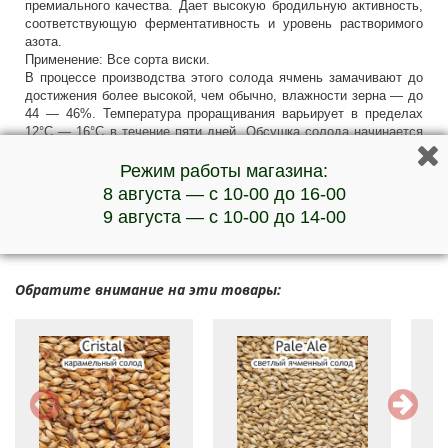
премиального качества. Дает высокую бродильную активность,
соответствующую ферментативность и уровень растворимого
азота.
Применение: Все сорта виски.
В процессе производства этого солода ячмень замачивают до
достижения более высокой, чем обычно, влажности зерна — до
44 — 46%. Температура проращивания варьирует в пределах
12°C — 16°C в течение пяти дней. Обсушка солода начинается
при 50° — 60°C, затем температура повышается до 70° — 75°C.
Режим работы магазина:
***Наличие товара и актуальную стоимость уточняйте у
8 августа — с 10-00 до 16-00
менеджеров по телефону
9 августа — с 10-00 до 14-00
Обратите внимание на эти товары: