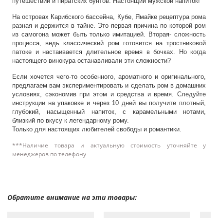
путешествий и пиратских бунтов. Настоящий мужской напиток!
На островах Карибского бассейна, Кубе, Ямайке рецептура рома
разная и держится в тайне. Это первая причина по которой ром
из самогона может быть только имитацией. Вторая- сложность
процесса, ведь классический ром готовится на тростниковой
патоке и настаивается длительное время в бочках. Но когда
настоящего винокура останавливали эти сложности?
Если хочется чего-то особенного, ароматного и оригинального,
предлагаем вам экспериментировать и сделать ром в домашних
условиях, сэкономив при этом и средства и время. Следуйте
инструкции на упаковке и через 10 дней вы получите плотный,
глубокий, насыщенный напиток, с карамельными нотами,
близкий по вкусу к легендарному рому.
Только для настоящих любителей свободы и романтики.
***Наличие товара и актуальную стоимость уточняйте у
менеджеров по телефону
Обратите внимание на эти товары: