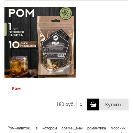
Ром
180 руб.
Купить
Ром-напиток, в котором совмещены романтика морских