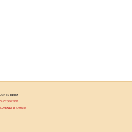
овить пиво
 экстрактов
 солода и хмеля