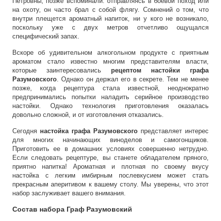
Петровны, позже вспоминали: отправляясь в боевой поход или
на охоту, он часто брал с собой флягу. Сомнений о том, что
внутри плещется ароматный напиток, ни у кого не возникало,
поскольку уже с двух метров отчетливо ощущался
специфический запах.
Вскоре об удивительном алкогольном продукте с приятным
ароматом стало известно многим представителям власти,
которые заинтересовались
рецептом настойки графа
Разумовского
. Однако он держал его в секрете. Тем не менее
позже, когда рецептура стала известной, неоднократно
предпринимались попытки наладить серийное производство
настойки. Однако технология приготовления оказалась
довольно сложной, и от изготовления отказались.
Сегодня
настойка графа Разумовского
представляет интерес
для многих начинающих виноделов и самогонщиков.
Приготовить ее в домашних условиях совершенно нетрудно.
Если следовать рецептуре, вы станете обладателем пряного,
приятно напитка! Ароматная и плотная по своему вкусу
настойка с легким имбирным послевкусием может стать
прекрасным аперитивом к вашему столу. Мы уверены, что этот
набор заслуживает вашего внимания.
Состав набора Граф Разумовский