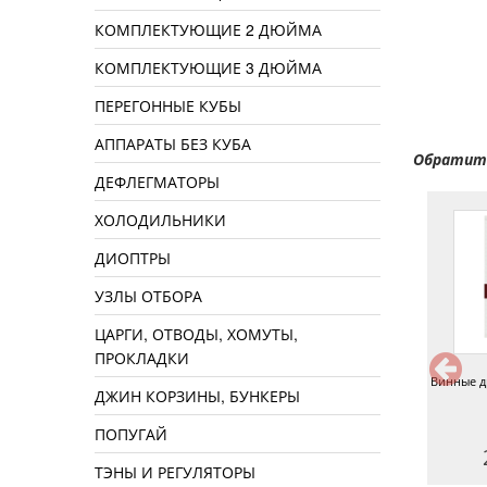
КОМПЛЕКТУЮЩИЕ 2 ДЮЙМА
КОМПЛЕКТУЮЩИЕ 3 ДЮЙМА
ПЕРЕГОННЫЕ КУБЫ
АППАРАТЫ БЕЗ КУБА
Обратите
ДЕФЛЕГМАТОРЫ
ХОЛОДИЛЬНИКИ
ДИОПТРЫ
УЗЛЫ ОТБОРА
ЦАРГИ, ОТВОДЫ, ХОМУТЫ,
ПРОКЛАДКИ
Дрожжи для медовухи
Дрожжи винные Lalvin D47, 10 г
Винные дро
ДЖИН КОРЗИНЫ, БУНКЕРЫ
Beervingem Mead BVG-08, 5 г
ПОПУГАЙ
190 руб.
150 руб.
2
ТЭНЫ И РЕГУЛЯТОРЫ