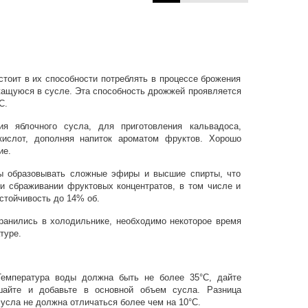
стоит в их способности потреблять в процессе брожения
жащуюся в сусле. Эта способность дрожжей проявляется
С.
я яблочного сусла, для приготовления кальвадоса,
кислот, дополняя напиток ароматом фруктов. Хорошо
ие.
ы образовывать сложные эфиры и высшие спирты, что
и сбраживании фруктовых концентратов, в том числе и
устойчивость до 14% об.
ранились в холодильнике, необходимо некоторое время
туре.
емпература воды должна быть не более 35°C, дайте
шайте и добавьте в основной объем сусла. Разница
усла не должна отличаться более чем на 10°C.