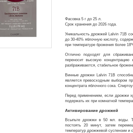
Фасовка 5 г до 25 л.
Срок хранения до 2026 года.
Уникальность дрожжей Lalvin 71B со
до 30-40% яблочную кислоту, содер
при температуре брожения более 18º
Отлично подходят для сбраживани
переносит высокую концентрацию 
разбраживаются, стабильное брожен
Винные дрожжи Lalvin 71B способн
является превосходным выбором пр
концентрата яблочного сока. Спирто
Перед применением, если дрожжи х
подержать их при комнатной темпера
Активирование дрожжей
Всыпьте дрожжи в 50 мл. воды. Т
постоять 20 минут, затем переме
температур дрожжевой суспензии и с