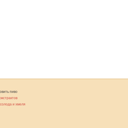
овить пиво
 экстрактов
 солода и хмеля