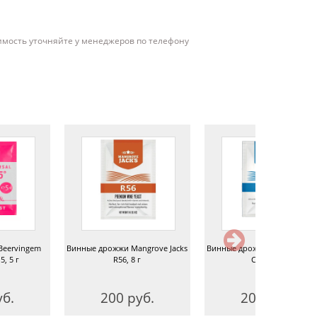
имость уточняйте у менеджеров по телефону
ervingem
Винные дрожжи Mangrove Jacks
Винные дрожжи Mangrove Jack
5 г
R56, 8 г
CR51, 8 г
.
200 руб.
200 руб.