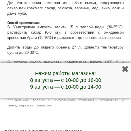
Для изготовления самогона из любого сырья, содержащего
сахар или крахмал: сахар, глюкоза, варенье, мёд, вино, соки и
даже мука.
Способ применения:
В 30-литровую емкость залить 15 л теплой воды (30-35°C),
растворить сахар (6-8 кг), в соответствии с ожидаемой
крепостью браги (11-16%) и размешать до полного растворения.
Долить воды до общего объема 27 л, довести температуру
сусла до 29-30°C.
В готовое сусло высыпать содержимое пакета (100 г) и
перемешать.
Режим работы магазина:
Срок годности со дня производства и при соблюдении условий хранения:
8 августа — с 10-00 до 16-00
при температуре от +2°С до +10°С – 24 месяца;
9 августа — с 10-00 до 14-00
при температуре от +10°С до +20°С – 12 месяцев;
при температуре от +20°С до +30°С – 6 месяцев.
***Наличие товара и актуальную стоимость уточняйте у
менеджеров по телефону