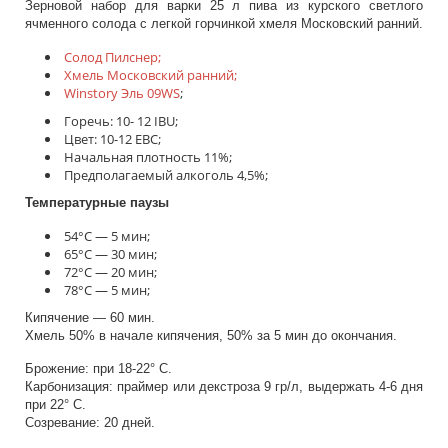
Зерновой набор для варки 25 л пива из курского светлого
ячменного солода с легкой горчинкой хмеля Московский ранний.
Солод Пилснер;
Хмель Московский ранний;
Winstory Эль 09WS
;
Горечь: 10- 12 IBU;
Цвет: 10-12 EBC;
Начальная плотность 11%;
Предполагаемый алкоголь 4,5%;
Температурные паузы
54°С — 5 мин;
65°С — 30 мин;
72°С — 20 мин;
78°С — 5 мин;
Кипячение — 60 мин.
Хмель 50% в начале кипячения, 50% за 5 мин до окончания.
Брожение: при 18-22° С.
Карбонизация: праймер или декстроза 9 гр/л, выдержать 4-6 дня
при 22° С.
Созревание: 20 дней.