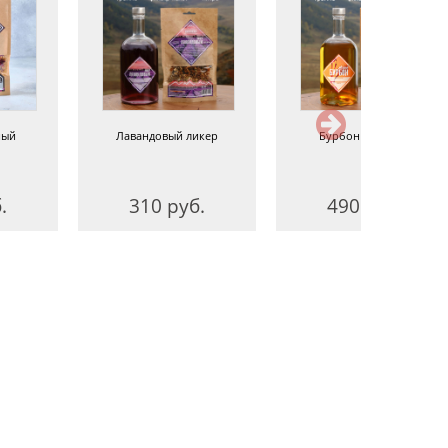
ный
Лавандовый ликер
Бурбон медовый
.
310 руб.
490 руб.