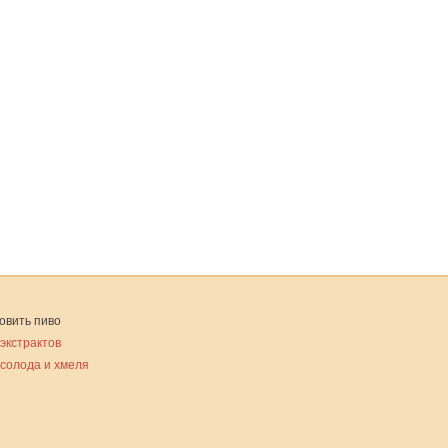
овить пиво
 экстрактов
 солода и хмеля