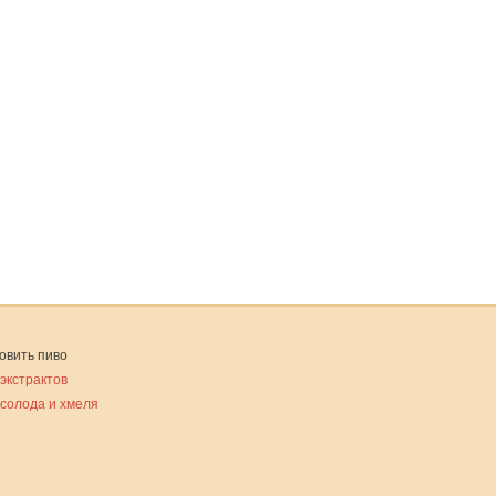
овить пиво
 экстрактов
 солода и хмеля