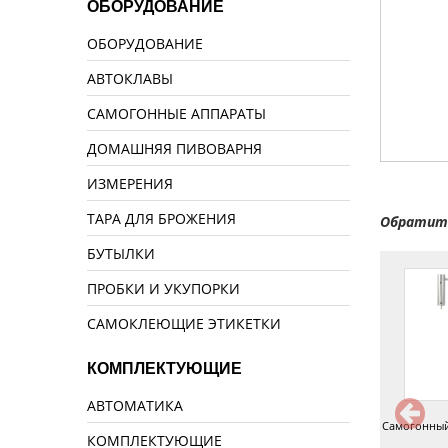
ОБОРУДОВАНИЕ
ОБОРУДОВАНИЕ
АВТОКЛАВЫ
САМОГОННЫЕ АППАРАТЫ
ДОМАШНЯЯ ПИВОВАРНЯ
ИЗМЕРЕНИЯ
ТАРА ДЛЯ БРОЖЕНИЯ
Обратите
БУТЫЛКИ
ПРОБКИ И УКУПОРКИ
САМОКЛЕЮЩИЕ ЭТИКЕТКИ
КОМПЛЕКТУЮЩИЕ
АВТОМАТИКА
Самогонный аппарат Немец
Самогонный аппарат Изюм 36 л
Самогонный
КОМПЛЕКТУЮЩИЕ
Про 20 л