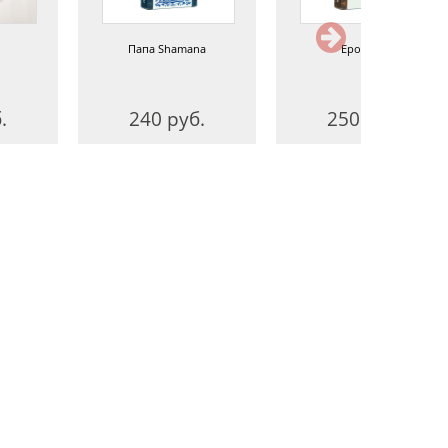
Папа Shamana
Ерофеич
.
240 руб.
250 руб.