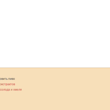
овить пиво
 экстрактов
 солода и хмеля