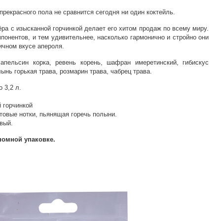
прекрасного пола не сравнится сегодня ни один коктейль.
ёра с изысканной горчинкой делает его хитом продаж по всему миру.
мпонентов, и тем удивительнее, насколько гармонично и стройно они
ичном вкусе апероля.
 апельсин корка, ревень корень, шафран имеретинский, гибискус
лынь горькая трава, розмарин трава, чабрец трава.
о 3,2 л.
 горчинкой
овые нотки, пьянящая горечь полыни.
вый.
номной упаковке.