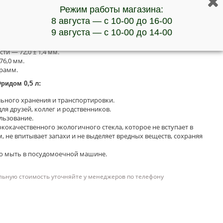
Режим работы магазина:
8 августа — с 10-00 до 16-00
9 августа — с 10-00 до 14-00
 мм.
27,5 ± 0,5 мм.
ти — 72,0 ± 1,4 мм.
76,0 мм.
грамм.
ридом 0,5 л:
льного хранения и транспортировки.
ля друзей, коллег и родственников.
льзование.
кокачественного экологичного стекла, которое не вступает в
 не впитывает запахи и не выделяет вредных веществ, сохраняя
но мыть в посудомоечной машине.
льную стоимость уточняйте у менеджеров по телефону