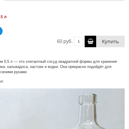
5 л
60 руб.
Купить
м 0,5 л — это элегантный сосуд квадратной формы для хранения
ьяка, кальвадоса, настоек и водки. Она прекрасно подойдёт для
 своими руками.
ит.