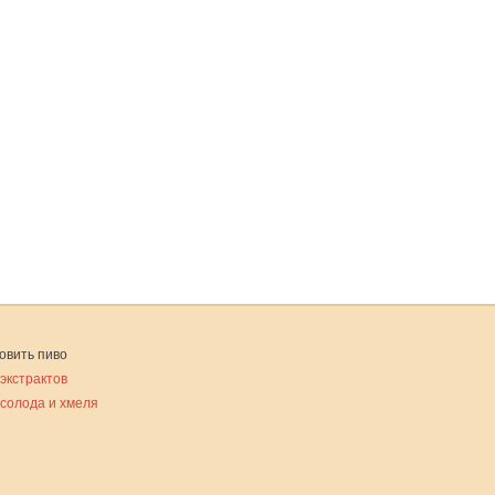
овить пиво
 экстрактов
 солода и хмеля