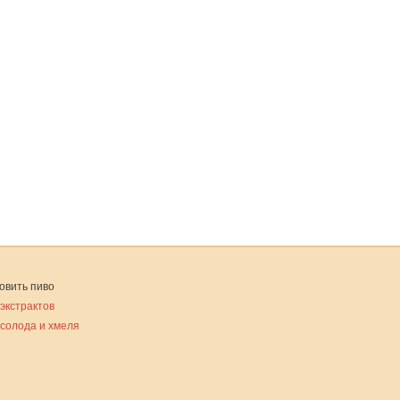
овить пиво
 экстрактов
 солода и хмеля