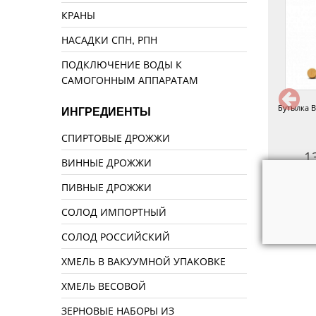
КРАНЫ
НАСАДКИ СПН, РПН
ПОДКЛЮЧЕНИЕ ВОДЫ К
САМОГОННЫМ АППАРАТАМ
утылка пивная Варшава 0,5 л
Бутылка Осло 0,5 л
Бутылка В
ИНГРЕДИЕНТЫ
СПИРТОВЫЕ ДРОЖЖИ
30 руб.
50 руб.
1
ВИННЫЕ ДРОЖЖИ
ПИВНЫЕ ДРОЖЖИ
СОЛОД ИМПОРТНЫЙ
СОЛОД РОССИЙСКИЙ
ХМЕЛЬ В ВАКУУМНОЙ УПАКОВКЕ
ХМЕЛЬ ВЕСОВОЙ
ЗЕРНОВЫЕ НАБОРЫ ИЗ