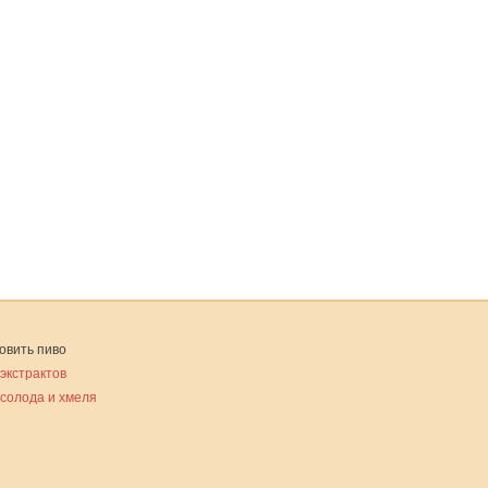
овить пиво
 экстрактов
 солода и хмеля