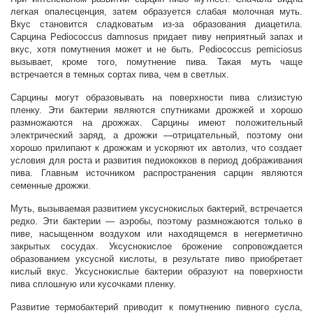
легкая опалесценция, затем образуется слабая молочная муть.
Вкус становится сладковатым из-за образования диацетила.
Сарцина Pediococcus damnosus придает пиву неприятный запах и
вкус, хотя помутнения может и не быть. Pediococcus pemiciosus
вызывает, кроме того, помутнение пива. Такая муть чаще
встречается в темных сортах пива, чем в светлых.
Сарцины могут образовывать на поверхности пива слизистую
пленку. Эти бактерии являются спутниками дрожжей и хорошо
размножаются на дрожжах. Сарцины имеют положительный
электрический заряд, а дрожжи —отрицательный, поэтому они
хорошо прилипают к дрожжам и ускоряют их автолиз, что создает
условия для роста и развития педиококков в период дображивания
пива. Главным источником распространения сарцин являются
семенные дрожжи.
Муть, вызываемая развитием уксуснокислых бактерий, встречается
редко. Эти бактерии — аэробы, поэтому размножаются только в
пиве, насыщенном воздухом или находящемся в негерметично
закрытых сосудах. Уксуснокислое брожение сопровождается
образованием уксусной кислоты, в результате пиво приобретает
кислый вкус. Уксуснокислые бактерии образуют на поверхности
пива сплошную или кусочками пленку.
Развитие термобактерий приводит к помутнению пивного сусла,