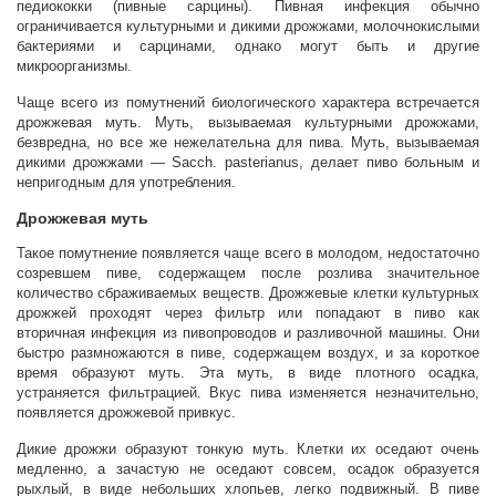
педиококки (пивные сарцины). Пивная инфекция обычно
ограничивается культурными и дикими дрожжами, молочнокислыми
бактериями и сарцинами, однако могут быть и другие
микроорганизмы.
Чаще всего из помутнений биологического характера встречается
дрожжевая муть. Муть, вызываемая культурными дрожжами,
безвредна, но все же нежелательна для пива. Муть, вызываемая
дикими дрожжами — Sacch. pasterianus, делает пиво больным и
непригодным для употребления.
Дрожжевая муть
Такое помутнение появляется чаще всего в молодом, недостаточно
созревшем пиве, содержащем после розлива значительное
количество сбраживаемых веществ. Дрожжевые клетки культурных
дрожжей проходят через фильтр или попадают в пиво как
вторичная инфекция из пивопроводов и разливочной машины. Они
быстро размножаются в пиве, содержащем воздух, и за короткое
время образуют муть. Эта муть, в виде плотного осадка,
устраняется фильтрацией. Вкус пива изменяется незначительно,
появляется дрожжевой привкус.
Дикие дрожжи образуют тонкую муть. Клетки их оседают очень
медленно, а зачастую не оседают совсем, осадок образуется
рыхлый, в виде небольших хлопьев, легко подвижный. В пиве