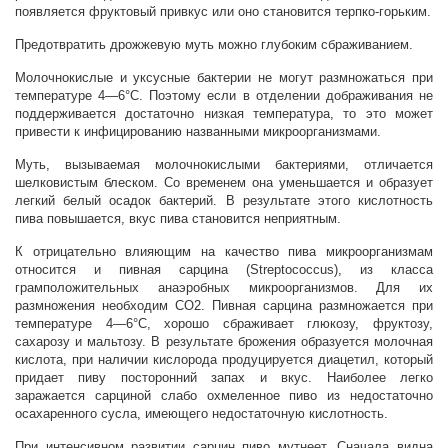
появляется фруктовый привкус или оно становится терпко-горьким.
Предотвратить дрожжевую муть можно глубоким сбраживанием.
Молочнокислые и уксусные бактерии не могут размножаться при
температуре 4—6°С. Поэтому если в отделении дображивания не
поддерживается достаточно низкая температура, то это может
привести к инфицированию названными микроорганизмами.
Муть, вызываемая молочнокислыми бактериями, отличается
шелковистым блеском. Со временем она уменьшается и образует
легкий белый осадок бактерий. В результате этого кислотность
пива повышается, вкус пива становится неприятным.
К отрицательно влияющим на качество пива микроорганизмам
относится и пивная сарцина (Streptococcus), из класса
грамположительных анаэробных микроорганизмов. Для их
размножения необходим СО2. Пивная сарцина размножается при
температуре 4—6°С, хорошо сбраживает глюкозу, фруктозу,
сахарозу и мальтозу. В результате брожения образуется молочная
кислота, при наличии кислорода продуцируется диацетил, который
придает пиву посторонний запах и вкус. Наиболее легко
заражается сарциной слабо охмеленное пиво из недостаточно
осахаренного сусла, имеющего недостаточную кислотность.
При интенсивном развитии сарцин пиво мутнеет. Сначала видна