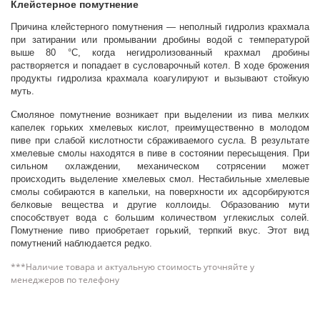
Клейстерное помутнение
Причина клейстерного помутнения — неполный гидролиз крахмала
при затирании или промывании дробины водой с температурой
выше 80 °С, когда негидролизованный крахмал дробины
растворяется и попадает в сусловарочный котел. В ходе брожения
продукты гидролиза крахмала коагулируют и вызывают стойкую
муть.
Смоляное помутнение возникает при выделении из пива мелких
капелек горьких хмелевых кислот, преимущественно в молодом
пиве при слабой кислотности сбраживаемого сусла. В результате
хмелевые смолы находятся в пиве в состоянии пересыщения. При
сильном охлаждении, механическом сотрясении может
происходить выделение хмелевых смол. Нестабильные хмелевые
смолы собираются в капельки, на поверхности их адсорбируются
белковые вещества и другие коллоиды. Образованию мути
способствует вода с большим количеством углекислых солей.
Помутнение пиво приобретает горький, терпкий вкус. Этот вид
помутнений наблюдается редко.
***Наличие товара и актуальную стоимость уточняйте у
менеджеров по телефону