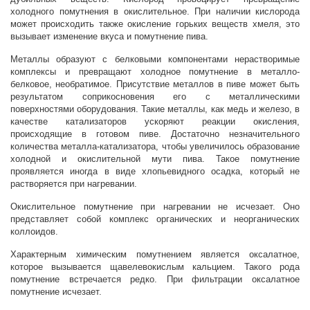
холодного помутнения в окислительное. При наличии кислорода
может происходить также окисление горьких веществ хмеля, это
вызывает изменение вкуса и помутнение пива.
Металлы образуют с белковыми компонентами нерастворимые
комплексы и превращают холодное помутнение в металло-
белковое, необратимое. Присутствие металлов в пиве может быть
результатом соприкосновения его с металлическими
поверхностями оборудования. Такие металлы, как медь и железо, в
качестве катализаторов ускоряют реакции окисления,
происходящие в готовом пиве. Достаточно незначительного
количества металла-катализатора, чтобы увеличилось образование
холодной и окислительной мути пива. Такое помутнение
проявляется иногда в виде хлопьевидного осадка, который не
растворяется при нагревании.
Окислительное помутнение при нагревании не исчезает. Оно
представляет собой комплекс органических и неорганических
коллоидов.
Характерным химическим помутнением является оксалатное,
которое вызывается щавелевокислым кальцием. Такого рода
помутнение встречается редко. При фильтрации оксалатное
помутнение исчезает.