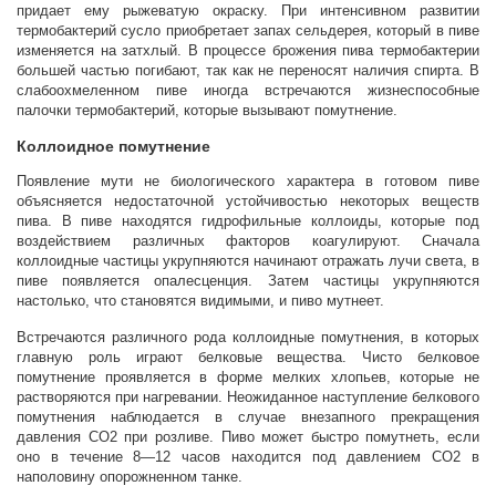
придает ему рыжеватую окраску. При интенсивном развитии
термобактерий сусло приобретает запах сельдерея, который в пиве
изменяется на затхлый. В процессе брожения пива термобактерии
большей частью погибают, так как не переносят наличия спирта. В
слабоохмеленном пиве иногда встречаются жизнеспособные
палочки термобактерий, которые вызывают помутнение.
Коллоидное помутнение
Появление мути не биологического характера в готовом пиве
объясняется недостаточной устойчивостью некоторых веществ
пива. В пиве находятся гидрофильные коллоиды, которые под
воздействием различных факторов коагулируют. Сначала
коллоидные частицы укрупняются начинают отражать лучи света, в
пиве появляется опалесценция. Затем частицы укрупняются
настолько, что становятся видимыми, и пиво мутнеет.
Встречаются различного рода коллоидные помутнения, в которых
главную роль играют белковые вещества. Чисто белковое
помутнение проявляется в форме мелких хлопьев, которые не
растворяются при нагревании. Неожиданное наступление белкового
помутнения наблюдается в случае внезапного прекращения
давления СО2 при розливе. Пиво может быстро помутнеть, если
оно в течение 8—12 часов находится под давлением СО2 в
наполовину опорожненном танке.