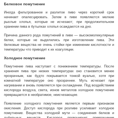
Белковое помутнение
Иногда фильтрованное и разлитое пиво через короткий срок
начинает опалесцировать. Затем в пиве появляются мелкие
рыхлые хлопья, которые не исчезают; при продолжительном
хранении пива в бутылках хлопья осаждаются на дно.
Причина данного рода помутнений в пиве — высокомолекулярные
белки, которые не выделились при изготовлении пива. Эти
белковые вещества не очень стойки при изменении кислотности и
температуры что приводит к их коагуляции.
Холодное помутнение
Помутнение пива наступает с понижением температуры. После
хранения пива при низких температурах оно становится менее
прозрачным, как будто покрывается тонкой вуалью, хотя при
комнатной температуре оно прозрачнее. Муть исчезает при
нагревании и вновь появляется при охлаждении. Под воздействием
кислорода воздуха, света, ионов металлов холодное помутнение
превращается в необратимое, неисчезающее.
Появление холодного помутнения является первым признаком
окисления. Доступ кислорода при розливе усиливает холодное
помутнение. Вещества холодной мути — соединения белков и
дубильных веществ. Кислород провоцирует превращение