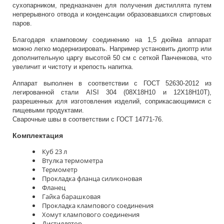
сухопарником, предназначен для получения дистиллята путем
непрерывного отвода и конденсации образовавшихся спиртовых
паров.
Благодаря кламповому соединению на 1,5 дюйма аппарат
можно легко модернизировать. Например установить диоптр или
дополнительную царгу высотой 50 см с сеткой Панченкова, что
увеличит и чистоту и крепость напитка.
Аппарат выполнен в соответствии с ГОСТ 52630-2012 из
легированной стали AISI 304 (08Х18Н10 и 12Х18Н10Т),
разрешенных для изготовления изделий, соприкасающимися с
пищевыми продуктами.
Сварочные швы в соответствии с ГОСТ 14771-76.
Комплектация
Куб 23 л
Втулка термометра
Термометр
Прокладка фланца силиконовая
Фланец
Гайка барашковая
Прокладка клампового соединения
Хомут клампового соединения
Дистиллятор