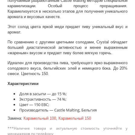
получаемый разработанным Castle Malting методом специальной
карамелизации. Особый процесс проращивания.
Карамелизуется в несколько этапов для получения уникального
аромата и вкусовых качеств.
Этот солод цвета яркой меди придает пиву уникальный вкус и
аромат.
По сравнению с другими цветными солодами, Crystal обладает
большей диастатической активностью и менее выраженным
«жареным» вкусом и придает пиву более мягкую горечь.
Идеален для производства пива, требующего ярко выраженного
солодового вкуса, бельгийских элей и немецкого бока. До 20%
смеси. Цветность 150.
Характеристики
Доля в засыпи — до 15 %;
Экстрактивность — 74 %;
Цвет — 150 EBC;
Производитель — Castle Malting, Бельгия
Замена:
Карамельный 100
,
Карамельный 150
***Наличие товара и актуальную стоимость уточняйте у
менеджеров по телефону