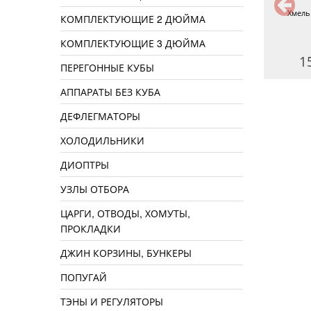
Хмель Fuggle, 25 г
Набор мерных ложек из нерж.
Хмель 
КОМПЛЕКТУЮЩИЕ 2 ДЮЙМА
стали
КОМПЛЕКТУЮЩИЕ 3 ДЮЙМА
80 руб.
190 руб.
1
ПЕРЕГОННЫЕ КУБЫ
АППАРАТЫ БЕЗ КУБА
ДЕФЛЕГМАТОРЫ
ХОЛОДИЛЬНИКИ
ДИОПТРЫ
УЗЛЫ ОТБОРА
ЦАРГИ, ОТВОДЫ, ХОМУТЫ,
ПРОКЛАДКИ
ДЖИН КОРЗИНЫ, БУНКЕРЫ
ПОПУГАЙ
ТЭНЫ И РЕГУЛЯТОРЫ