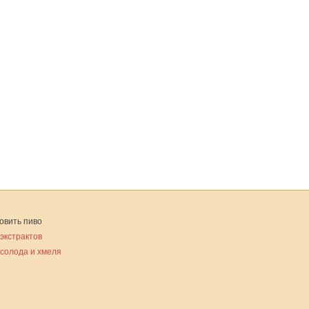
овить пиво
 экстрактов
 солода и хмеля