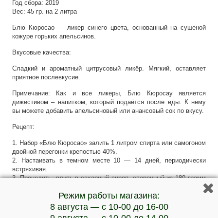
Год сбора: 2019
Вес: 45 гр. на 2 литра
Блю Кюросао — ликер синего цвета, основанный на сушеной
кожуре горьких апельсинов.
Вкусовые качества:
Сладкий и ароматный цитрусовый ликёр. Мягкий, оставляет
приятное послевкусие.
Примечание: Как и все ликеры, Блю Кюросау является
дижестивом – напитком, который подаётся после еды. К нему
вы можете добавить апельсиновый или анансовый сок по вкусу.
Рецепт:
1. Набор «Блю Кюросао» залить 1 литром спирта или самогоном
двойной перегонки крепостью 40%.
2. Настаивать в темном месте 10 — 14 дней, периодически
встряхивая.
3. Процедить, влить в сахарный сироп, сваренный из 180 грамм
сахара и 1000 миллилитров воды.
Режим работы магазина:
4. Дать отдохнуть 7 дней. При необходимости отфильтровать
повторно.
8 августа — с 10-00 до 16-00
5. После этого внесите в настойку цветы анчана из