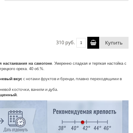
310 руб.
Купить
я настаивания на самогоне
. Умеренно сладкая и терпкая настойка с
грецкого ореха. 40 об.%.
невый вкус
с нотами фруктов и бренди, плавно переходящими в
евой косточки, ванили и дуба.
сыщенный
.