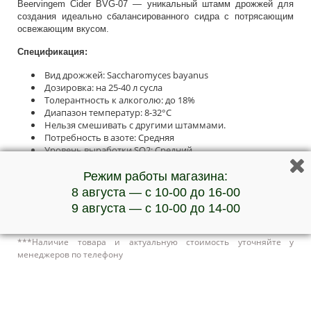
Beervingem Cider BVG-07 — уникальный штамм дрожжей для
создания идеально сбалансированного сидра с потрясающим
освежающим вкусом.
Спецификация:
Вид дрожжей: Saccharomyces bayanus
Дозировка: на 25-40 л сусла
Толерантность к алкоголю: до 18%
Диапазон температур: 8-32°С
Нельзя смешивать с другими штаммами.
Потребность в азоте: Средняя
Уровень выработки SO2: Средний
Уровень пенообразования: Низкий
Режим работы магазина:
Инструкция
8 августа — с 10-00 до 16-00
Распределите содержимое пакета по поверхности пивного
сусла.
9 августа — с 10-00 до 14-00
Рекомендуется использовать 1 пакет на 23 л сусла.
***Наличие товара и актуальную стоимость уточняйте у
менеджеров по телефону